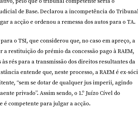
ativo, pelo que o tribunal competente seria o
Judicial de Base. Declarou a incompetência do Tribuna
lgar a acção e ordenou a remessa dos autos para o TA.
ara o TSI, que considerou que, no caso em apreço, a
r a restituição do prémio da concessão pago à RAEM,
às rés para a transmissão dos direitos resultantes da
stância entende que, neste processo, a RAEM é ex-sóc
ente, “sem se dotar de qualquer jus imperii, agindo
nte privado”. Assim sendo, o 1.º Juízo Cível do
se é competente para julgar a acção.