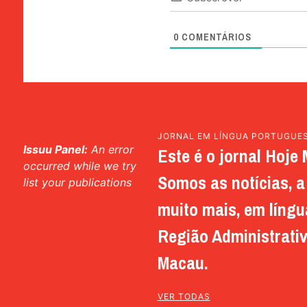
0
COMENTÁRIOS
JORNAL EM LÍNGUA PORTUGUE
Issuu Panel:
An error
Este é o jornal Hoje 
occurred while we try
Somos as notícias, a 
list your publications
muito mais, em língu
Região Administrativ
Macau.
VER TODAS