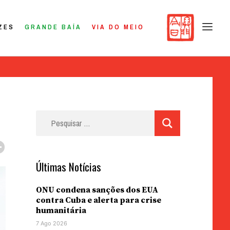
ZES
GRANDE BAÍA
VIA DO MEIO
Pesquisar
por:
Últimas Notícias
ONU condena sanções dos EUA
contra Cuba e alerta para crise
humanitária
7 Ago 2026