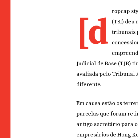
ropcap sty
[d
(TSI) deu
tribunais 
concessio
empreendi
Judicial de Base (TJB) 
avaliada pelo Tribunal 
diferente.
Em causa estão os terre
parcelas que foram ret
antigo secretário para 
empresários de Hong Ko