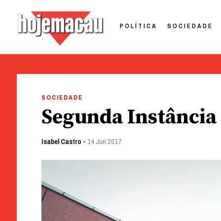
POLÍTICA
SOCIEDADE
Hoje Macau
Jornal em Língua Portuguesa
Skip
to
SOCIEDADE
content
Segunda Instância
Isabel Castro
-
14 Jun 2017