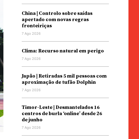
China | Controlo sobre saídas
apertado com novas regras
fronteiriças
7 Ago 2026
Clima: Recurso natural em perigo
7 Ago 2026
Japão | Retiradas 5 mil pessoas com
aproximação de tufão Dolphin
7 Ago 2026
Timor-Leste | Desmantelados 16
centros de burla ‘online’ desde 26
de junho
7 Ago 2026