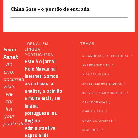
China Gate – o portão de entrada
JORNAL EM
TEMAS
Issuu
LÍNGUA
PORTUGUESA
Panel:
A CANHOTA
AI PORTUGAL
Este é o jornal
An
ANTROPOFOBIAS
Hoje Macau na
error
internet. Somos
A OUTRA FACE
occurred
as notícias, a
ARTES, LETRAS E IDEIAS
while
análise, a opinião
we
BREVES
CARTOGRAFIAS
e muito mais, em
try
CARTOGRAFIAS
língua
list
portuguesa, na
CHINA / ÁSIA
your
Região
CRÓNICO ORIENTE
publications
Administrativa
DESPORTO
Especial de