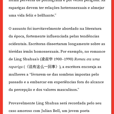
forma perversa de pornografia é por vezes perigosa. As
raparigas devem ter relações heterossexuais e almejar
uma vida feliz e brilhante.”
O assunto foi inevitavelmente abordado na literatura
da época, fortemente influenciada pelas tendências
ocidentais. Escritoras dissertaram longamente sobre as
tórridas irmãs homossexuais. Por exemplo, no romance
de Ling Shuhua’s (
凌叔华
1900–1990)
Romeu era uma
rapariga
(
《说有这么一回事》
), a escritora encoraja as
mulheres a “livrarem-se das sombras impostas pelo
passado e a embarcar em experiências fora do alcance
da percepção e dos valores masculinos.”
Provavelmente Ling Shuhua será recordada pelo seu
caso amoroso com Julian Bell, um jovem poeta