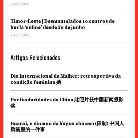
7 Ago 2026
Timor-Leste | Desmantelados 16 centros de
burla ‘online’ desde 26 de junho
7 Ago 2026
Artigos Relacionados
Dia Internacional da Mulher: retrospectiva da
condição feminina 她
Particularidades da China 此照片获中国新闻摄影
奖
Guanxi, o dínamo da língua chinesa (限制) 中国人
脑筋里的一件事