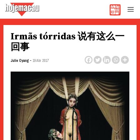
Hoje Macau
Jornal em Língua Portuguesa
Skip
Irmãs tórridas 说有这么一
to
content
回事
-
Julie Oyang
19 Abr 2017