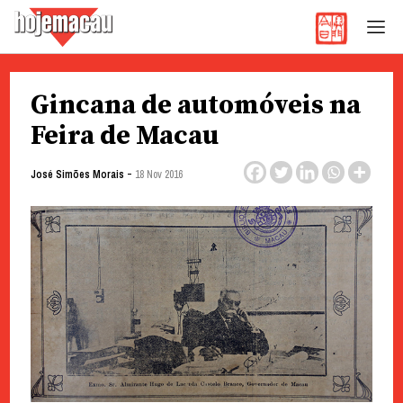
Hoje Macau
Jornal em Língua Portuguesa
Skip
Gincana de automóveis na
to
content
Feira de Macau
-
José Simões Morais
18 Nov 2016