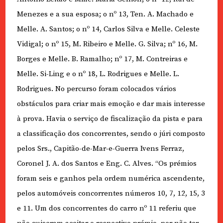
Menezes e a sua esposa; o n
º
13, Ten. A. Machado e
Melle. A. Santos; o n
º
14, Carlos Silva e Melle. Celeste
Vidigal; o n
º
15, M. Ribeiro e Melle. G. Silva; n
º
16, M.
Borges e Melle. B. Ramalho; n
º
17, M. Contreiras e
Melle. Si-Ling e o n
º
18, L. Rodrigues e Melle. L.
Rodrigues. No percurso foram colocados vários
obstáculos para criar mais emoção e dar mais interesse
à prova. Havia o serviço de fiscalização da pista e para
a classificação dos concorrentes, sendo o júri composto
pelos Srs., Capitão-de-Mar-e-Guerra Ivens Ferraz,
Coronel J. A. dos Santos e Eng. C. Alves. “Os prémios
foram seis e ganhos pela ordem numérica ascendente,
pelos automóveis concorrentes números 10, 7, 12, 15, 3
e 11. Um dos concorrentes do carro n
º
11 referiu que