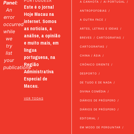
PORTUGUESA
Panel:
A CANHOTA
AI PORTUGAL
Este é o jornal
An
ANTROPOFOBIAS
Hoje Macau na
error
internet. Somos
A OUTRA FACE
occurred
as notícias, a
ARTES, LETRAS E IDEIAS
while
análise, a opinião
we
BREVES
CARTOGRAFIAS
e muito mais, em
try
CARTOGRAFIAS
língua
list
portuguesa, na
CHINA / ÁSIA
your
Região
CRÓNICO ORIENTE
publications
Administrativa
DESPORTO
Especial de
DE TUDO E DE NADA
Macau.
DIVINA COMÉDIA
VER TODAS
DIÁRIOS DE PRÓSPERO
DIÁRIOS DE PRÓSPERO
EDITORIAL
EM MODO DE PERGUNTAR