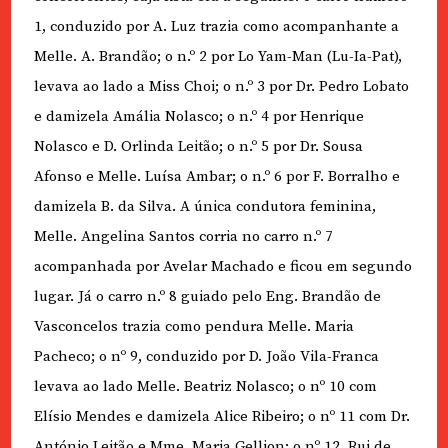
1, conduzido por A. Luz trazia como acompanhante a
Melle. A. Brandão; o n.º 2 por Lo Yam-Man (Lu-Ia-Pat),
levava ao lado a Miss Choi; o n.º 3 por Dr. Pedro Lobato
e damizela Amália Nolasco; o n.º 4 por Henrique
Nolasco e D. Orlinda Leitão; o n.º 5 por Dr. Sousa
Afonso e Melle. Luísa Ambar; o n.º 6 por F. Borralho e
damizela B. da Silva. A única condutora feminina,
Melle. Angelina Santos corria no carro n.º 7
acompanhada por Avelar Machado e ficou em segundo
lugar. Já o carro n.º 8 guiado pelo Eng. Brandão de
Vasconcelos trazia como pendura Melle. Maria
Pacheco; o n
º
9, conduzido por D. João Vila-Franca
levava ao lado Melle. Beatriz Nolasco; o n
º
10 com
Elísio Mendes e damizela Alice Ribeiro; o n
º
11 com Dr.
António Leitão e Mme. Maria Gellion; o n
º
12, Rui de