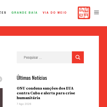
ZES
GRANDE BAÍA
VIA DO MEIO
Pesquisar
por:
Últimas Notícias
ONU condena sanções dos EUA
contra Cuba e alerta para crise
humanitária
7 Ago 2026