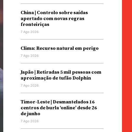
China | Controlo sobre saídas
apertado com novas regras
fronteiriças
7 Ago 2026
Clima: Recurso natural em perigo
7 Ago 2026
Japão | Retiradas 5 mil pessoas com
aproximação de tufão Dolphin
7 Ago 2026
Timor-Leste | Desmantelados 16
centros de burla ‘online’ desde 26
de junho
7 Ago 2026