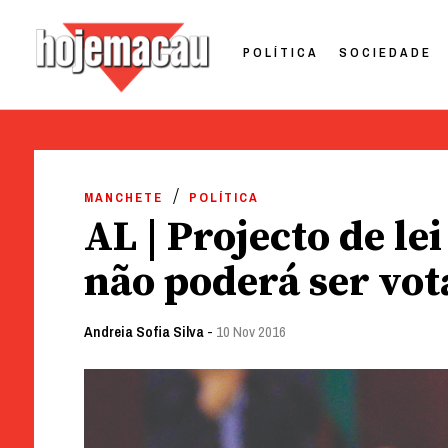
POLÍTICA
SOCIEDADE
Hoje Macau
Jornal em Língua Portuguesa
Skip
to
MANCHETE
POLÍTICA
content
AL | Projecto de le
não poderá ser vot
Andreia Sofia Silva
-
10 Nov 2016