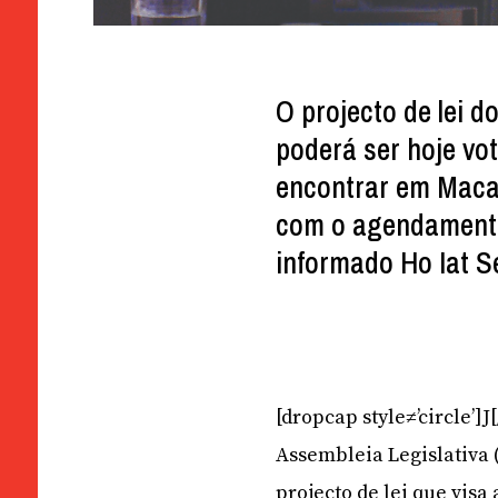
O projecto de lei 
poderá ser hoje vo
encontrar em Macau
com o agendamento 
informado Ho Iat S
[dropcap style≠’circle’]
Assembleia Legislativa 
projecto de lei que visa