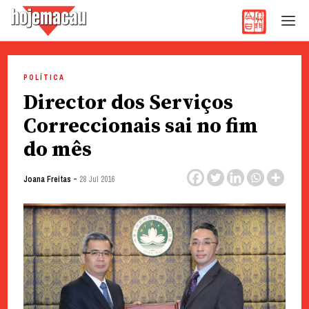
Hoje Macau
Jornal em Língua Portuguesa
Skip
to
POLÍTICA
content
Director dos Serviços
Correccionais sai no fim
do mês
-
Joana Freitas
28 Jul 2016