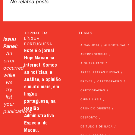
No related posts.
JORNAL EM
TEMAS
Issuu
LÍNGUA
PORTUGUESA
Panel:
A CANHOTA
AI PORTUGAL
Este é o jornal
An
ANTROPOFOBIAS
Hoje Macau na
error
internet. Somos
A OUTRA FACE
occurred
as notícias, a
ARTES, LETRAS E IDEIAS
while
análise, a opinião
we
BREVES
CARTOGRAFIAS
e muito mais, em
try
CARTOGRAFIAS
língua
list
portuguesa, na
CHINA / ÁSIA
your
Região
CRÓNICO ORIENTE
publications
Administrativa
DESPORTO
Especial de
DE TUDO E DE NADA
Macau.