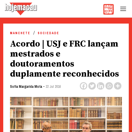
Hoje Macau
Jornal em Língua Portuguesa
Skip
to
MANCHETE
SOCIEDADE
content
Acordo | USJ e FRC lançam
mestrados e
doutoramentos
duplamente reconhecidos
-
Sofia Margarida Mota
22 Jul 2016