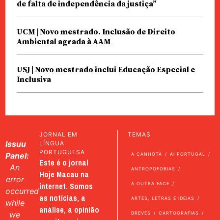
de falta de independência da justiça”
UCM | Novo mestrado. Inclusão de Direito
Ambiental agrada à AAM
USJ | Novo mestrado inclui Educação Especial e
Inclusiva
JORNAL EM
TEMAS
Issuu
LÍNGUA
PORTUGUESA
Panel:
A CANHOTA
AI PORTUGAL
Este é o jornal
An
ANTROPOFOBIAS
Hoje Macau na
error
internet. Somos
A OUTRA FACE
occurred
as notícias, a
ARTES, LETRAS E IDEIAS
while
análise, a opinião
we
BREVES
CARTOGRAFIAS