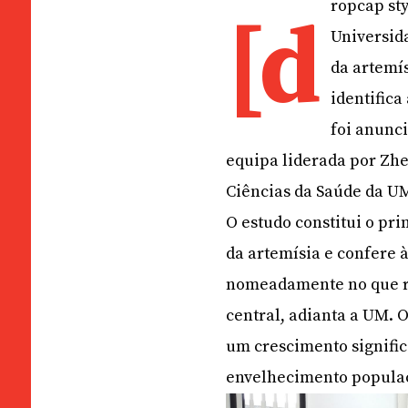
ropcap sty
[d
Universid
da artemís
identifica
foi anunc
equipa liderada por Zh
Ciências da Saúde da U
O estudo constitui o pr
da artemísia e confere à
nomeadamente no que re
central, adianta a UM. 
um crescimento signific
envelhecimento populac