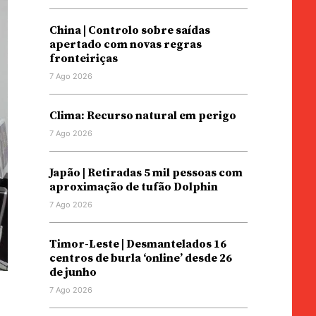
China | Controlo sobre saídas
apertado com novas regras
fronteiriças
7 Ago 2026
Clima: Recurso natural em perigo
7 Ago 2026
Japão | Retiradas 5 mil pessoas com
aproximação de tufão Dolphin
7 Ago 2026
Timor-Leste | Desmantelados 16
centros de burla ‘online’ desde 26
de junho
7 Ago 2026