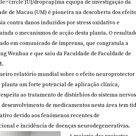
le=’circle’]U[/dropcap]ma equipa de investigação da
ade de Macau (UM) é pioneira na descoberta dos efeit
ia contra danos induzidos por stress oxidativo e
 ainda o mecanismos de acção desta planta. O resultad
iado em comunicado de imprensa, que congratula a
eng Wenhua e que saiu da Faculdade de Faculdade de
M.
imeiro relatório mundial sobre o efeito neuroprotector
 planta um forte potencial de aplicação clínica,
speita ao tratamento de distúrbios do sistema nervo
O desenvolvimento de medicamentos nesta área tem ti
ativo devido aos fenómenos recentes de
ional e incidência de doenças neurodegenerativas.