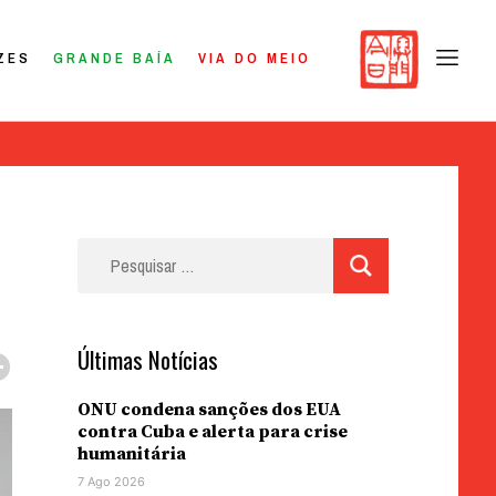
ZES
GRANDE BAÍA
VIA DO MEIO
Pesquisar
por:
Últimas Notícias
ONU condena sanções dos EUA
contra Cuba e alerta para crise
humanitária
7 Ago 2026