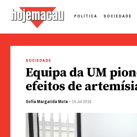
POLÍTICA
SOCIEDADE
Hoje Macau
Jornal em Língua Portuguesa
Skip
to
SOCIEDADE
content
Equipa da UM pion
efeitos de artemísi
Sofia Margarida Mota
-
14 Jul 2016