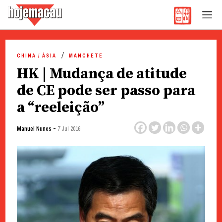
Hoje Macau
Jornal em Língua Portuguesa
Skip
to
CHINA / ÁSIA
MANCHETE
content
HK | Mudança de atitude
de CE pode ser passo para
a “reeleição”
-
Manuel Nunes
7 Jul 2016