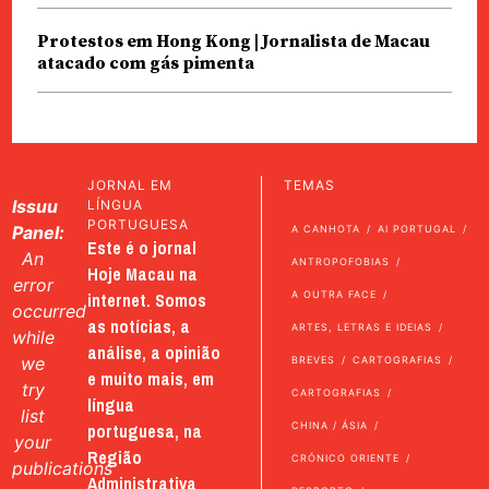
Protestos em Hong Kong | Jornalista de Macau
atacado com gás pimenta
JORNAL EM
TEMAS
Issuu
LÍNGUA
PORTUGUESA
Panel:
A CANHOTA
AI PORTUGAL
Este é o jornal
An
ANTROPOFOBIAS
Hoje Macau na
error
internet. Somos
A OUTRA FACE
occurred
as notícias, a
ARTES, LETRAS E IDEIAS
while
análise, a opinião
we
BREVES
CARTOGRAFIAS
e muito mais, em
try
CARTOGRAFIAS
língua
list
portuguesa, na
CHINA / ÁSIA
your
Região
CRÓNICO ORIENTE
publications
Administrativa