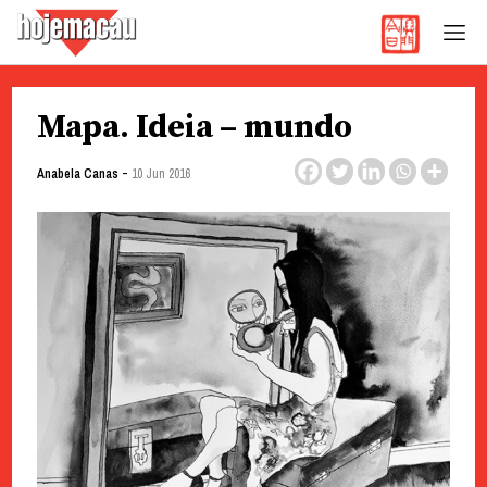
Hoje Macau
Jornal em Língua Portuguesa
Skip
Mapa. Ideia – mundo
to
content
-
Anabela Canas
10 Jun 2016