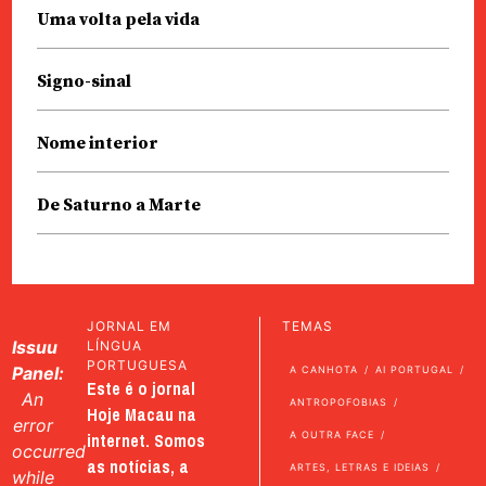
Uma volta pela vida
Signo-sinal
Nome interior
De Saturno a Marte
JORNAL EM
TEMAS
Issuu
LÍNGUA
PORTUGUESA
Panel:
A CANHOTA
AI PORTUGAL
Este é o jornal
An
ANTROPOFOBIAS
Hoje Macau na
error
internet. Somos
A OUTRA FACE
occurred
as notícias, a
ARTES, LETRAS E IDEIAS
while