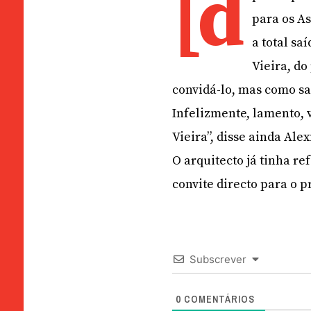
[d
para os A
a total sa
Vieira, do
convidá-lo, mas como s
Infelizmente, lamento, 
Vieira”, disse ainda Ale
O arquitecto já tinha re
convite directo para o p
Subscrever
0
COMENTÁRIOS