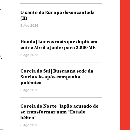
M
O canto da Europa desencantada
a
(II)
6 Ago 2026
Honda | Lucros mais que duplicam
a
entre Abril a Junho para 2.500 ME
6 Ago 2026
.
Coreia do Sul | Buscas na sede da
Starbucks após campanha
polémica
6 Ago 2026
Coreia do Norte | Japão acusado de
se transformar num “Estado
bélico”
6 Ago 2026