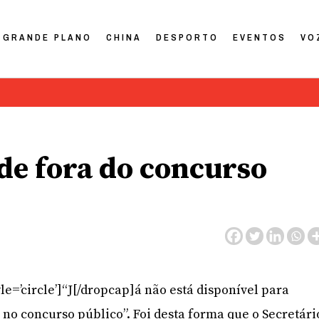
GRANDE PLANO
CHINA
DESPORTO
EVENTOS
VO
a de fora do concurso
le=’circle’]“J[/dropcap]á não está disponível para
 no concurso público”. Foi desta forma que o Secretári