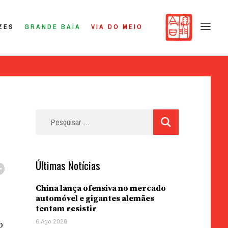
ZES
GRANDE BAÍA
VIA DO MEIO
Pesquisar
por:
Últimas Notícias
China lança ofensiva no mercado
automóvel e gigantes alemães
tentam resistir
6 Ago 2026
o