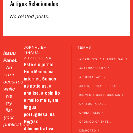
Artigos Relacionados
No related posts.
JORNAL EM
TEMAS
Issuu
LÍNGUA
PORTUGUESA
Panel:
A CANHOTA
AI PORTUGAL
Este é o jornal
An
ANTROPOFOBIAS
Hoje Macau na
error
internet. Somos
A OUTRA FACE
occurred
as notícias, a
ARTES, LETRAS E IDEIAS
while
análise, a opinião
we
BREVES
CARTOGRAFIAS
e muito mais, em
try
CARTOGRAFIAS
língua
list
portuguesa, na
CHINA / ÁSIA
your
Região
CRÓNICO ORIENTE
publications
Administrativa
DESPORTO