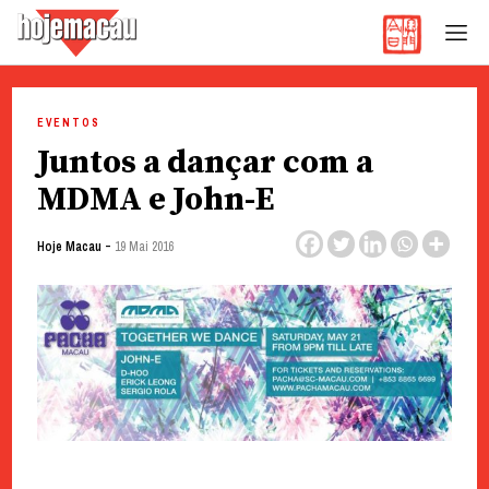
Hoje Macau
Jornal em Língua Portuguesa
Skip
to
EVENTOS
content
Juntos a dançar com a
MDMA e John-E
-
Hoje Macau
19 Mai 2016