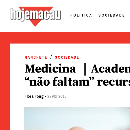
POLÍTICA
SOCIEDADE
Hoje Macau
Jornal em Língua Portuguesa
Skip
to
MANCHETE
SOCIEDADE
content
Medicina ｜Academ
“não faltam” recu
Flora Fong
-
27 Abr 2016