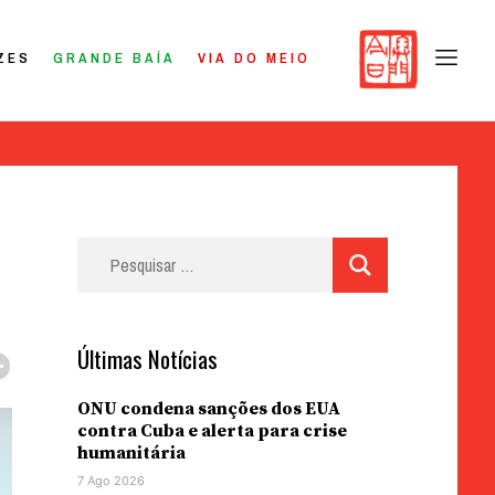
ZES
GRANDE BAÍA
VIA DO MEIO
Pesquisar
por:
Últimas Notícias
ONU condena sanções dos EUA
contra Cuba e alerta para crise
humanitária
7 Ago 2026