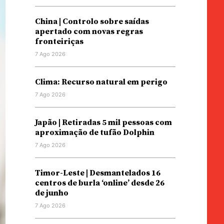
China | Controlo sobre saídas
apertado com novas regras
fronteiriças
7 Ago 2026
Clima: Recurso natural em perigo
7 Ago 2026
Japão | Retiradas 5 mil pessoas com
aproximação de tufão Dolphin
7 Ago 2026
Timor-Leste | Desmantelados 16
centros de burla ‘online’ desde 26
de junho
7 Ago 2026