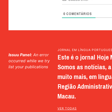
0
COMENTÁRIOS
JORNAL EM LÍNGUA PORTUGUE
Issuu Panel:
An error
Este é o jornal Hoje 
occurred while we try
Somos as notícias, a 
list your publications
muito mais, em língu
Região Administrativ
Macau.
VER TODAS