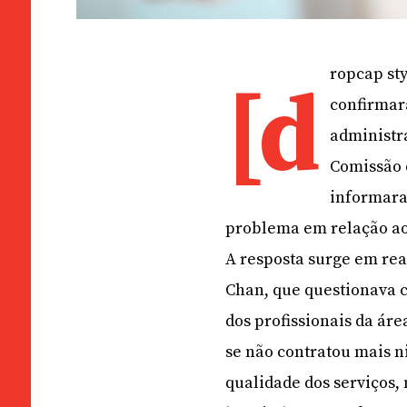
ropcap sty
[d
confirmar
administr
Comissão 
informara
problema em relação a
A resposta surge em re
Chan, que questionava c
dos profissionais da ár
se não contratou mais 
qualidade dos serviços, 