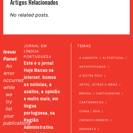
Artigos Relacionados
No related posts.
JORNAL EM
TEMAS
Issuu
LÍNGUA
PORTUGUESA
Panel:
A CANHOTA
AI PORTUGAL
Este é o jornal
An
ANTROPOFOBIAS
Hoje Macau na
error
internet. Somos
A OUTRA FACE
occurred
as notícias, a
ARTES, LETRAS E IDEIAS
while
análise, a opinião
we
BREVES
CARTOGRAFIAS
e muito mais, em
try
CARTOGRAFIAS
língua
list
portuguesa, na
CHINA / ÁSIA
your
Região
CRÓNICO ORIENTE
publications
Administrativa
DESPORTO