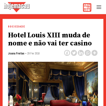
Hoje Macau
Jornal em Língua Portuguesa
Skip
to
SOCIEDADE
content
Hotel Louis XIII muda de
nome e não vai ter casino
-
Joana Freitas
29 Fev 2016