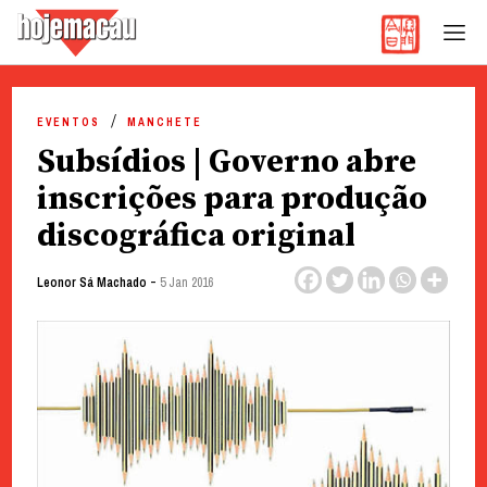
Hoje Macau
Jornal em Língua Portuguesa
Skip
to
EVENTOS
MANCHETE
content
Subsídios | Governo abre
inscrições para produção
discográfica original
-
Leonor Sá Machado
5 Jan 2016