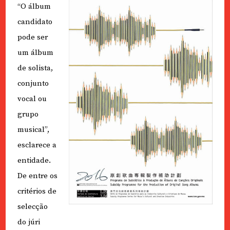
“O álbum
candidato
pode ser
um álbum
de solista,
conjunto
vocal ou
grupo
musical”,
esclarece a
entidade.
De entre os
critérios de
selecção
do júri