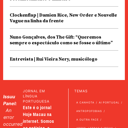
Clockenflap | Damien Rice, New Order e Nouvelle
Vague na linha da frente
Nuno Gonçalves, dos The Gift: “Queremos
sempre o espectáculo como se fosse o último”
Entrevista | Rui Vieira Nery, musicólogo
JORNAL EM
TEMAS
Issuu
LÍNGUA
PORTUGUESA
Panel:
A CANHOTA
AI PORTUGAL
Este é o jornal
An
ANTROPOFOBIAS
Hoje Macau na
error
internet. Somos
A OUTRA FACE
occurred