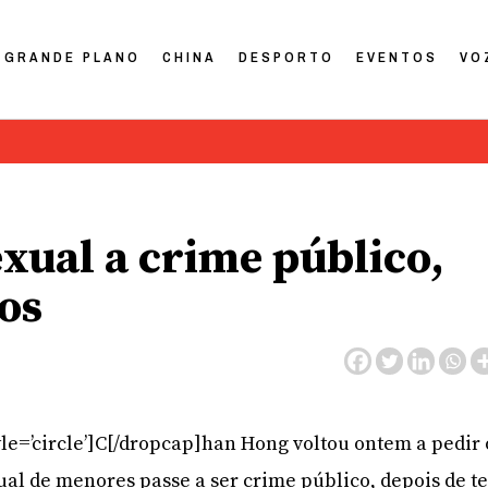
GRANDE PLANO
CHINA
DESPORTO
EVENTOS
VO
xual a crime público,
os
le=’circle’]C[/dropcap]han Hong voltou ontem a pedir 
al de menores passe a ser crime público, depois de te