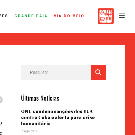
ZES
GRANDE BAÍA
VIA DO MEIO
Pesquisar
por:
Últimas Notícias
ONU condena sanções dos EUA
contra Cuba e alerta para crise
o
humanitária
7 Ago 2026
r