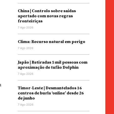
China | Controlo sobre saídas
apertado com novas regras
fronteiriças
7 Ago 2026
s
Clima: Recurso natural em perigo
7 Ago 2026
Japão | Retiradas 5 mil pessoas com
aproximação de tufão Dolphin
7 Ago 2026
m
Timor-Leste | Desmantelados 16
centros de burla ‘online’ desde 26
de junho
7 Ago 2026