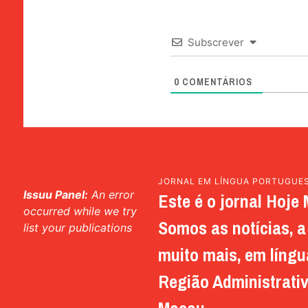
Subscrever
0
COMENTÁRIOS
JORNAL EM LÍNGUA PORTUGUE
Issuu Panel:
An error
Este é o jornal Hoje 
occurred while we try
Somos as notícias, a 
list your publications
muito mais, em língu
Região Administrativ