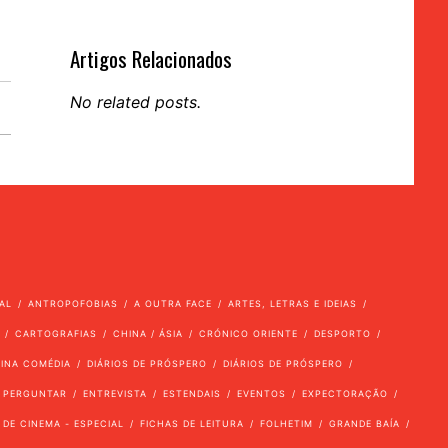
Artigos Relacionados
No related posts.
AL
ANTROPOFOBIAS
A OUTRA FACE
ARTES, LETRAS E IDEIAS
CARTOGRAFIAS
CHINA / ÁSIA
CRÓNICO ORIENTE
DESPORTO
VINA COMÉDIA
DIÁRIOS DE PRÓSPERO
DIÁRIOS DE PRÓSPERO
 PERGUNTAR
ENTREVISTA
ESTENDAIS
EVENTOS
EXPECTORAÇÃO
 DE CINEMA - ESPECIAL
FICHAS DE LEITURA
FOLHETIM
GRANDE BAÍA