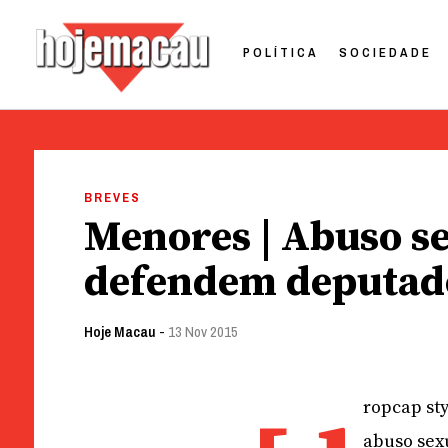
POLÍTICA
SOCIEDADE
Hoje Macau
Jornal em Língua Portuguesa
Skip
to
BREVES
content
Menores | Abuso se
defendem deputad
Hoje Macau
-
13 Nov 2015
ropcap sty
abuso sexu