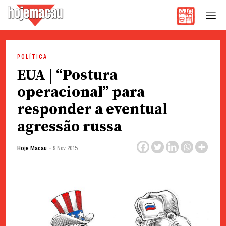
Hoje Macau
Jornal em Língua Portuguesa
Skip
to
POLÍTICA
content
EUA | “Postura
operacional” para
responder a eventual
agressão russa
-
Hoje Macau
9 Nov 2015