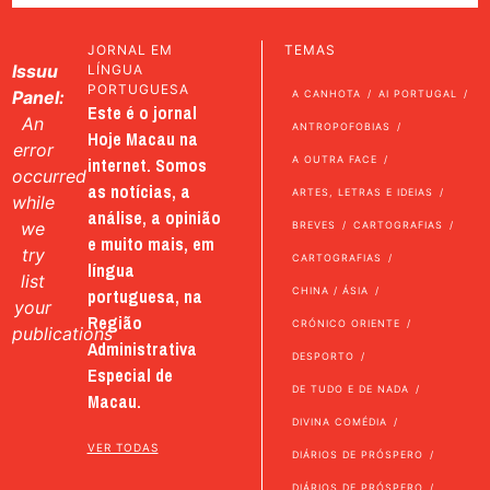
JORNAL EM
TEMAS
Issuu
LÍNGUA
PORTUGUESA
Panel:
A CANHOTA
AI PORTUGAL
Este é o jornal
An
ANTROPOFOBIAS
Hoje Macau na
error
internet. Somos
A OUTRA FACE
occurred
as notícias, a
ARTES, LETRAS E IDEIAS
while
análise, a opinião
we
BREVES
CARTOGRAFIAS
e muito mais, em
try
CARTOGRAFIAS
língua
list
portuguesa, na
CHINA / ÁSIA
your
Região
CRÓNICO ORIENTE
publications
Administrativa
DESPORTO
Especial de
DE TUDO E DE NADA
Macau.
DIVINA COMÉDIA
VER TODAS
DIÁRIOS DE PRÓSPERO
DIÁRIOS DE PRÓSPERO