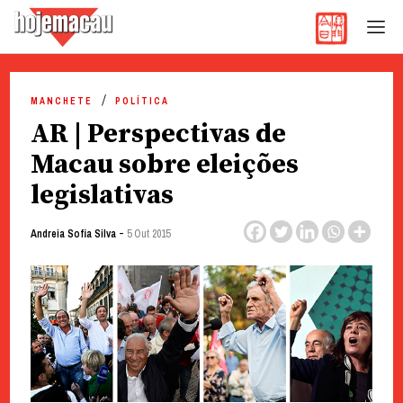
Hoje Macau
Jornal em Língua Portuguesa
Skip
to
MANCHETE
POLÍTICA
content
AR | Perspectivas de
Macau sobre eleições
legislativas
-
Andreia Sofia Silva
5 Out 2015