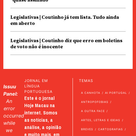
Legislativas | Coutinho já tem lista. Tudo ainda
em aberto
Legislativas | Coutinho diz que erro em boletins
de voto não é inocente
JORNAL EM
TEMAS
Issuu
LÍNGUA
PORTUGUESA
Panel:
A CANHOTA
AI PORTUGAL
Este é o jornal
An
ANTROPOFOBIAS
Hoje Macau na
error
internet. Somos
A OUTRA FACE
occurred
as notícias, a
ARTES, LETRAS E IDEIAS
while
análise, a opinião
we
BREVES
CARTOGRAFIAS
e muito mais, em