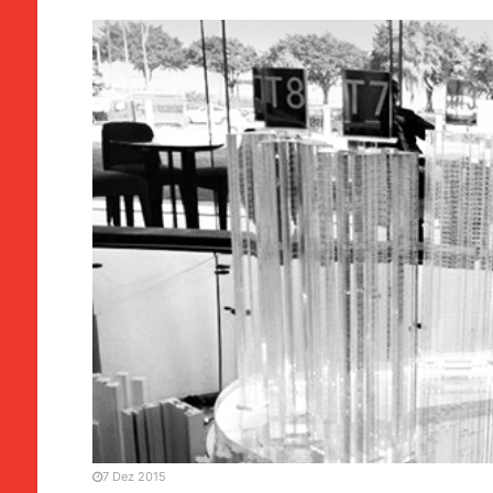
MANCHETE
SOCIEDADE
Pearl Horizon | Rejeitada
terreno à Polytec. Proprie
7 Dez 2015