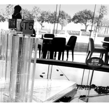
 prorrogação de concessão de
tários vão a tribunal