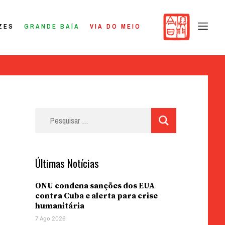
ZES
GRANDE BAÍA
VIA DO MEIO
Pesquisar
por:
Últimas Notícias
ONU condena sanções dos EUA
contra Cuba e alerta para crise
humanitária
7 Ago 2026