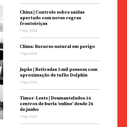
China | Controlo sobre saídas
apertado com novas regras
fronteiriças
7 Ago 2026
Clima: Recurso natural em perigo
7 Ago 2026
Japão | Retiradas 5 mil pessoas com
aproximação de tufão Dolphin
7 Ago 2026
Timor-Leste | Desmantelados 16
centros de burla ‘online’ desde 26
de junho
7 Ago 2026