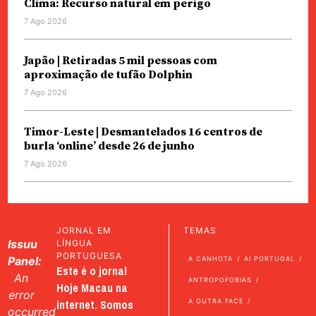
Clima: Recurso natural em perigo
7 Ago 2026
Japão | Retiradas 5 mil pessoas com
aproximação de tufão Dolphin
7 Ago 2026
Timor-Leste | Desmantelados 16 centros de
burla ‘online’ desde 26 de junho
7 Ago 2026
JORNAL EM
TEMAS
Issuu
LÍNGUA
PORTUGUESA
Panel:
A CANHOTA
AI PORTUGAL
Este é o jornal
An
ANTROPOFOBIAS
Hoje Macau na
error
internet. Somos
A OUTRA FACE
occurred