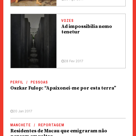
VOZES
Ad impossibilia nemo
tenetur
28 Fev 2017
PERFIL
PESSOAS
Oszkar Fulop: “Apaixonei-me por esta terra”
20 Jan 2017
MANCHETE
REPORTAGEM
Residentes de Macau que emigraram não