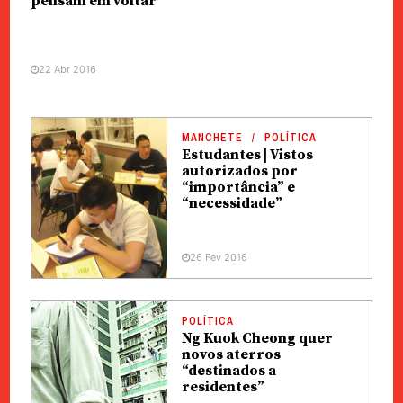
pensam em voltar
22 Abr 2016
MANCHETE
POLÍTICA
Estudantes | Vistos
autorizados por
“importância” e
“necessidade”
26 Fev 2016
POLÍTICA
Ng Kuok Cheong quer
novos aterros
“destinados a
residentes”