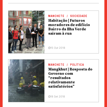
MANCHETE
SOCIEDADE
Habitação | Futuros
moradores de edifício
Bairro da Ilha Verde
sairam à rua
15 Out 2018
MANCHETE
POLÍTICA
Mangkhut | Resposta do
Governo com
“resultados
relativamente
satisfatórios”
18 Set 2018