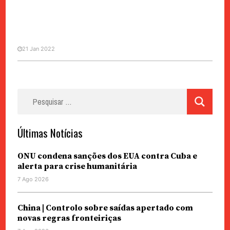
21 Jan 2022
JULIE OYANG
Pesquisar
Cinema espiritual: Red Cliff de
por:
John Woo
Últimas Notícias
ONU condena sanções dos EUA contra Cuba e
alerta para crise humanitária
7 Ago 2026
China | Controlo sobre saídas apertado com
novas regras fronteiriças