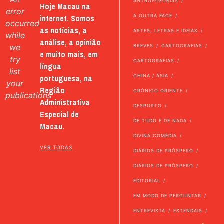
ANTROPOFOBIAS
Hoje Macau na
error
internet. Somos
A OUTRA FACE
occurred
as notícias, a
ARTES, LETRAS E IDEIAS
while
análise, a opinião
we
BREVES
CARTOGRAFIAS
e muito mais, em
try
CARTOGRAFIAS
língua
list
portuguesa, na
CHINA / ÁSIA
your
Região
CRÓNICO ORIENTE
publications
Administrativa
DESPORTO
Especial de
DE TUDO E DE NADA
Macau.
DIVINA COMÉDIA
VER TODAS
DIÁRIOS DE PRÓSPERO
DIÁRIOS DE PRÓSPERO
EDITORIAL
EM MODO DE PERGUNTAR
ENTREVISTA
ESTENDAIS