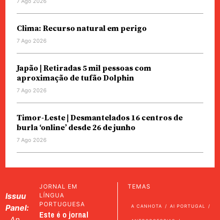
7 Ago 2026
Clima: Recurso natural em perigo
7 Ago 2026
Japão | Retiradas 5 mil pessoas com
aproximação de tufão Dolphin
7 Ago 2026
Timor-Leste | Desmantelados 16 centros de
burla ‘online’ desde 26 de junho
7 Ago 2026
JORNAL EM
TEMAS
Issuu
LÍNGUA
PORTUGUESA
Panel:
A CANHOTA
AI PORTUGAL
Este é o jornal
An