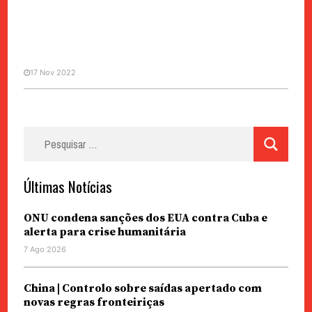
17 Nov 2022
POLÍTICA
LAG 2023 | Indústria têxtil “não
Pesquisar
está condenada à morte”, diz
por:
Chefe do Executivo
Últimas Notícias
ONU condena sanções dos EUA contra Cuba e
alerta para crise humanitária
7 Ago 2026
China | Controlo sobre saídas apertado com
novas regras fronteiriças