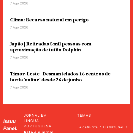
7 Ago 2026
Clima: Recurso natural em perigo
7 Ago 2026
Japão | Retiradas 5 mil pessoas com
aproximação de tufão Dolphin
7 Ago 2026
Timor-Leste | Desmantelados 16 centros de
burla ‘online’ desde 26 de junho
7 Ago 2026
JORNAL EM
TEMAS
Issuu
LÍNGUA
PORTUGUESA
Panel:
A CANHOTA
AI PORTUGAL
Este é o jornal