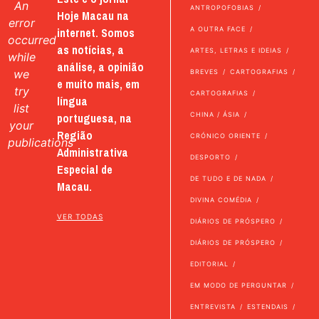
An
ANTROPOFOBIAS
Hoje Macau na
error
internet. Somos
A OUTRA FACE
occurred
as notícias, a
ARTES, LETRAS E IDEIAS
while
análise, a opinião
we
BREVES
CARTOGRAFIAS
e muito mais, em
try
CARTOGRAFIAS
língua
list
portuguesa, na
CHINA / ÁSIA
your
Região
CRÓNICO ORIENTE
publications
Administrativa
DESPORTO
Especial de
DE TUDO E DE NADA
Macau.
DIVINA COMÉDIA
VER TODAS
DIÁRIOS DE PRÓSPERO
DIÁRIOS DE PRÓSPERO
EDITORIAL
EM MODO DE PERGUNTAR
ENTREVISTA
ESTENDAIS