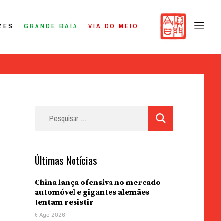
ZES
GRANDE BAÍA
VIA DO MEIO
Pesquisar
por:
Últimas Notícias
China lança ofensiva no mercado
automóvel e gigantes alemães
tentam resistir
6 Ago 2026