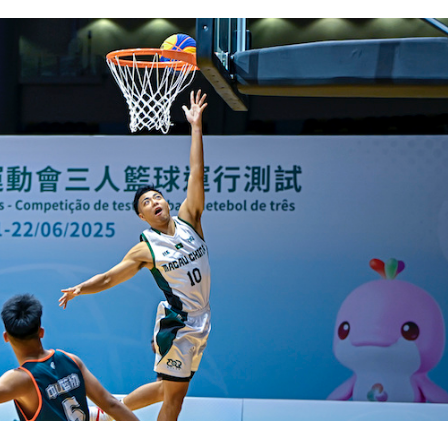
dores chineses com visto