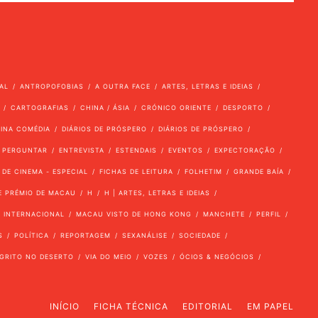
AL
ANTROPOFOBIAS
A OUTRA FACE
ARTES, LETRAS E IDEIAS
CARTOGRAFIAS
CHINA / ÁSIA
CRÓNICO ORIENTE
DESPORTO
VINA COMÉDIA
DIÁRIOS DE PRÓSPERO
DIÁRIOS DE PRÓSPERO
 PERGUNTAR
ENTREVISTA
ESTENDAIS
EVENTOS
EXPECTORAÇÃO
 DE CINEMA - ESPECIAL
FICHAS DE LEITURA
FOLHETIM
GRANDE BAÍA
E PRÉMIO DE MACAU
H
H | ARTES, LETRAS E IDEIAS
INTERNACIONAL
MACAU VISTO DE HONG KONG
MANCHETE
PERFIL
S
POLÍTICA
REPORTAGEM
SEXANÁLISE
SOCIEDADE
GRITO NO DESERTO
VIA DO MEIO
VOZES
ÓCIOS & NEGÓCIOS
INÍCIO
FICHA TÉCNICA
EDITORIAL
EM PAPEL