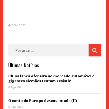
16 Set 2022
EVENTOS
Camões e Pessanha em destaque
Pesquisar
na nova Casa da Literatura de
por:
Macau
Últimas Notícias
China lança ofensiva no mercado automóvel e
gigantes alemães tentam resistir
6 Ago 2026
O canto da Europa desencantada (II)
6 Ago 2026