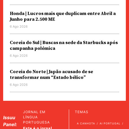
Honda | Lucros mais que duplicam entre Abril a
Junho para 2.500 ME
6 Ago 2026
Coreia do Sul | Buscas na sede da Starbucks após
campanha polémica
6 Ago 2026
Coreia do Norte | Japão acusado de se
transformar num “Estado bélico”
6 Ago 2026
JORNAL EM
TEMAS
Issuu
LÍNGUA
PORTUGUESA
Panel:
A CANHOTA
AI PORTUGAL
Este é o jornal