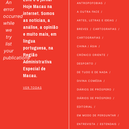
An
ANTROPOFOBIAS
Hoje Macau na
error
internet. Somos
A OUTRA FACE
occurred
as notícias, a
ARTES, LETRAS E IDEIAS
while
análise, a opinião
we
BREVES
CARTOGRAFIAS
e muito mais, em
try
CARTOGRAFIAS
língua
list
portuguesa, na
CHINA / ÁSIA
your
Região
CRÓNICO ORIENTE
publications
Administrativa
DESPORTO
Especial de
DE TUDO E DE NADA
Macau.
DIVINA COMÉDIA
VER TODAS
DIÁRIOS DE PRÓSPERO
DIÁRIOS DE PRÓSPERO
EDITORIAL
EM MODO DE PERGUNTAR
ENTREVISTA
ESTENDAIS