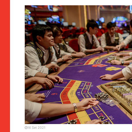
GRANDE PLANO
MANCHETE
Jogo | Analistas alertam 
distribuição de dividendo
16 Set 2021