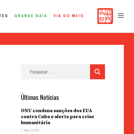
ZES
GRANDE BAÍA
VIA DO MEIO
Pesquisar
por:
Últimas Notícias
ONU condena sanções dos EUA
contra Cuba e alerta para crise
humanitária
7 Ago 2026