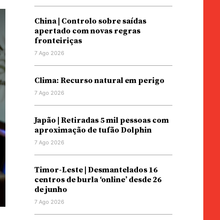
China | Controlo sobre saídas
apertado com novas regras
fronteiriças
7 Ago 2026
Clima: Recurso natural em perigo
7 Ago 2026
Japão | Retiradas 5 mil pessoas com
aproximação de tufão Dolphin
7 Ago 2026
Timor-Leste | Desmantelados 16
centros de burla ‘online’ desde 26
de junho
7 Ago 2026