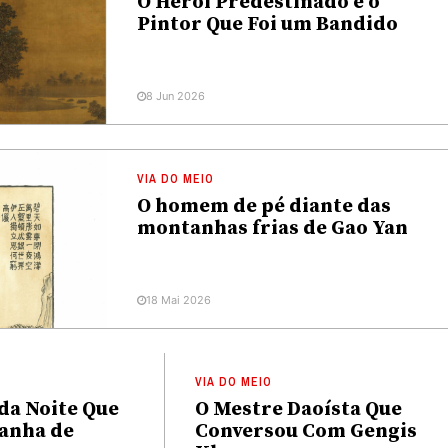
O Herói Predestinado e o
Pintor Que Foi um Bandido
8 Jun 2026
VIA DO MEIO
O homem de pé diante das
montanhas frias de Gao Yan
18 Mai 2026
VIA DO MEIO
da Noite Que
O Mestre Daoísta Que
anha de
Conversou Com Gengis