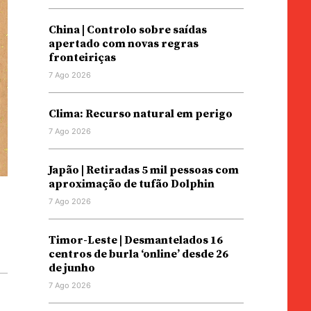
China | Controlo sobre saídas
apertado com novas regras
fronteiriças
7 Ago 2026
Clima: Recurso natural em perigo
7 Ago 2026
Japão | Retiradas 5 mil pessoas com
aproximação de tufão Dolphin
7 Ago 2026
Timor-Leste | Desmantelados 16
centros de burla ‘online’ desde 26
de junho
7 Ago 2026