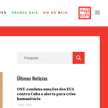
ZES
GRANDE BAÍA
VIA DO MEIO
Pesquisar
por:
Últimas Notícias
ONU condena sanções dos EUA
contra Cuba e alerta para crise
humanitária
7 Ago 2026