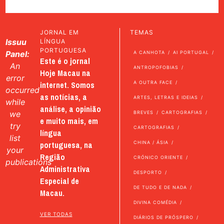
JORNAL EM
TEMAS
Issuu
LÍNGUA
PORTUGUESA
Panel:
A CANHOTA
AI PORTUGAL
Este é o jornal
An
ANTROPOFOBIAS
Hoje Macau na
error
internet. Somos
A OUTRA FACE
occurred
as notícias, a
ARTES, LETRAS E IDEIAS
while
análise, a opinião
we
BREVES
CARTOGRAFIAS
e muito mais, em
try
CARTOGRAFIAS
língua
list
portuguesa, na
CHINA / ÁSIA
your
Região
CRÓNICO ORIENTE
publications
Administrativa
DESPORTO
Especial de
DE TUDO E DE NADA
Macau.
DIVINA COMÉDIA
VER TODAS
DIÁRIOS DE PRÓSPERO