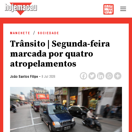
Hoje Macau
Jornal em Língua Portuguesa
Skip
to
MANCHETE
SOCIEDADE
content
Trânsito | Segunda-feira
marcada por quatro
atropelamentos
-
João Santos Filipe
8 Jul 2026