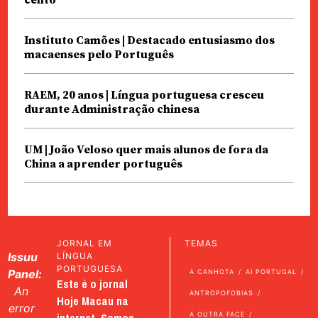
cento
Instituto Camões | Destacado entusiasmo dos
macaenses pelo Português
RAEM, 20 anos | Língua portuguesa cresceu
durante Administração chinesa
UM | João Veloso quer mais alunos de fora da
China a aprender português
JORNAL EM
TEMAS
Issuu
LÍNGUA
PORTUGUESA
Panel:
A CANHOTA
AI PORTUGAL
Este é o jornal
An
ANTROPOFOBIAS
Hoje Macau na
error
A OUTRA FACE