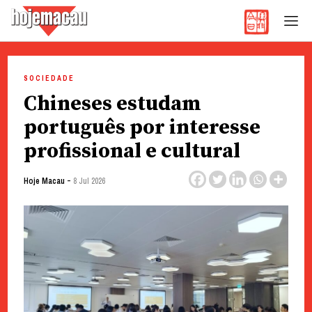
Hoje Macau
Jornal em Língua Portuguesa
Skip
to
SOCIEDADE
content
Chineses estudam
português por interesse
profissional e cultural
-
Hoje Macau
8 Jul 2026