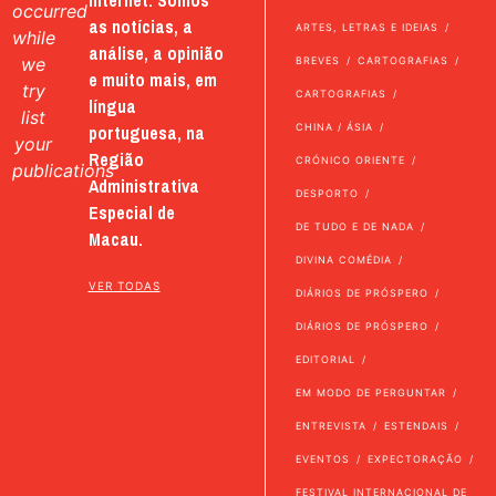
internet. Somos
occurred
as notícias, a
ARTES, LETRAS E IDEIAS
while
análise, a opinião
we
BREVES
CARTOGRAFIAS
e muito mais, em
try
CARTOGRAFIAS
língua
list
portuguesa, na
CHINA / ÁSIA
your
Região
CRÓNICO ORIENTE
publications
Administrativa
DESPORTO
Especial de
DE TUDO E DE NADA
Macau.
DIVINA COMÉDIA
VER TODAS
DIÁRIOS DE PRÓSPERO
DIÁRIOS DE PRÓSPERO
EDITORIAL
EM MODO DE PERGUNTAR
ENTREVISTA
ESTENDAIS
EVENTOS
EXPECTORAÇÃO
FESTIVAL INTERNACIONAL DE