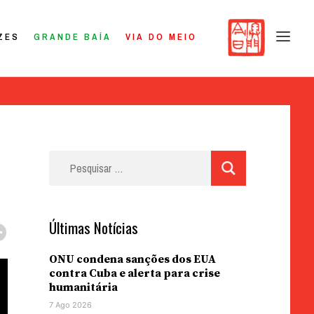
ZES
GRANDE BAÍA
VIA DO MEIO
Pesquisar
por:
Últimas Notícias
ONU condena sanções dos EUA
contra Cuba e alerta para crise
humanitária
7 Ago 2026