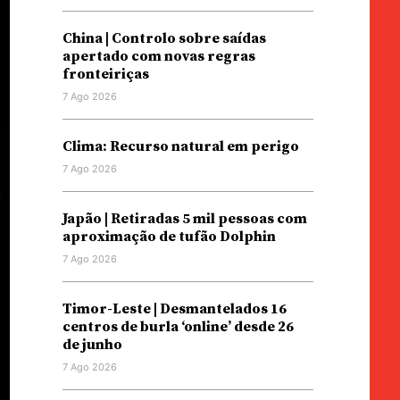
China | Controlo sobre saídas
apertado com novas regras
fronteiriças
7 Ago 2026
Clima: Recurso natural em perigo
7 Ago 2026
Japão | Retiradas 5 mil pessoas com
aproximação de tufão Dolphin
7 Ago 2026
Timor-Leste | Desmantelados 16
centros de burla ‘online’ desde 26
de junho
7 Ago 2026