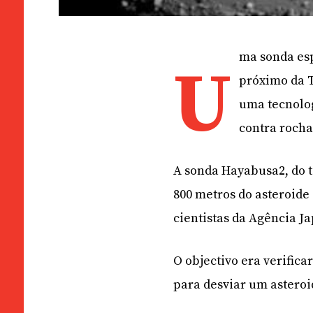
ma sonda es
U
próximo da T
uma tecnolog
contra rocha
A sonda Hayabusa2, do t
800 metros do asteroid
cientistas da Agência J
O objectivo era verifica
para desviar um asteroi