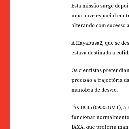
Esta missão surge depoi
uma nave espacial contr
alterando com sucesso a
A Hayabusa2, que se des
estava destinada a colid
Os cientistas pretendia
precisão a trajectória d
manobra de desvio.
“Às 18:35 (09:35 GMT), 
funcionar normalmente”
JAXA, que preferiu man