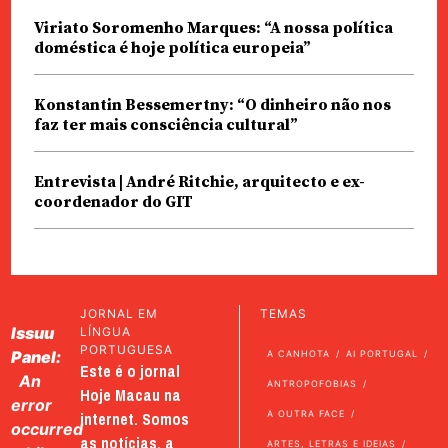
Viriato Soromenho Marques: “A nossa política
doméstica é hoje política europeia”
Konstantin Bessemertny: “O dinheiro não nos
faz ter mais consciência cultural”
Entrevista | André Ritchie, arquitecto e ex-
coordenador do GIT
JORNAL EM
TEMAS
Issuu
LÍNGUA
PORTUGUESA
Panel:
A CANHOTA
AI PORTUGAL
Este é o jornal
An
ANTROPOFOBIAS
Hoje Macau na
error
internet. Somos
A OUTRA FACE
occurred
as notícias, a
ARTES, LETRAS E IDEIAS