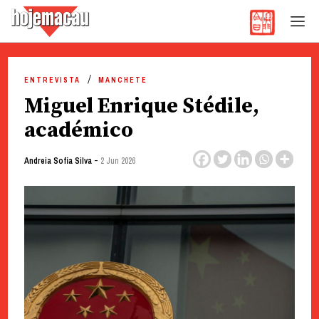
Hoje Macau
Jornal em Língua Portuguesa
Skip
to
ENTREVISTA
MANCHETE
content
Miguel Enrique Stédile,
académico
-
Andreia Sofia Silva
2 Jun 2026