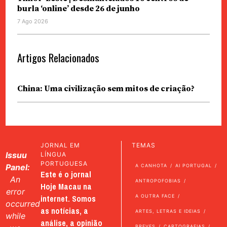
burla ‘online’ desde 26 de junho
7 Ago 2026
Artigos Relacionados
China: Uma civilização sem mitos de criação?
JORNAL EM
TEMAS
Issuu
LÍNGUA
PORTUGUESA
Panel:
A CANHOTA
AI PORTUGAL
Este é o jornal
An
ANTROPOFOBIAS
Hoje Macau na
error
internet. Somos
A OUTRA FACE
occurred
as notícias, a
ARTES, LETRAS E IDEIAS
while
análise, a opinião
BREVES
CARTOGRAFIAS