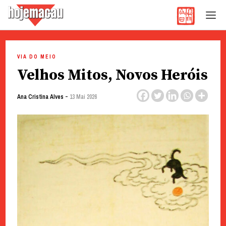
Hoje Macau
Jornal em Língua Portuguesa
Skip
to
VIA DO MEIO
content
Velhos Mitos, Novos Heróis
-
Ana Cristina Alves
13 Mai 2026