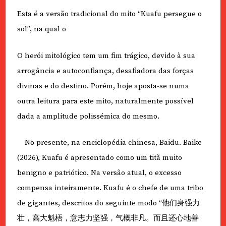
Esta é a versão tradicional do mito “Kuafu persegue o
sol”, na qual o
O herói mitológico tem um fim trágico, devido à sua
arrogância e autoconfiança, desafiadora das forças
divinas e do destino. Porém, hoje aposta-se numa
outra leitura para este mito, naturalmente possível
dada a amplitude polissémica do mesmo.
No presente, na enciclopédia chinesa, Baidu. Baike
(2026), Kuafu é apresentado como um titã muito
benigno e patriótico. Na versão atual, o excesso
compensa inteiramente. Kuafu é o chefe de uma tribo
de gigantes, descritos do seguinte modo “他们身强力
壮，高大魁梧，意志力坚强，气概非凡。而且还心地善