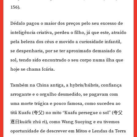
156).
Dédalo pagou o maior dos preços pelo seu excesso de
inteligência criativa, perdeu o filho, já que este, atraído
pela beleza dos céus e movido a curiosidade infantil,
se despenharia, por se ter aproximado demasiado do
sol, tendo sido encontrado o seu corpo numa ilha que
hoje se chama Icária.
Também na China antiga, a hybris/húbris, confiança
arrogante e o orgulho desmedido, se pagavam com
uma morte trágica e pouco famosa, como sucedeu ao
titã Kuafu (夸父) no mito “Kuafu persegue o sol” (夸父
逐日kuāfù zhú rì), como Wang Suoying e eu tivemos
oportunidade de descrever em Mitos e Lendas da Terra