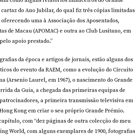
ssim como alguns relatórios financeiros do Grande
cartaz do Ano Jubilar, do qual fiz três cópias limitadas
, oferecendo uma à Associação dos Aposentados,
tas de Macau (APOMAC) e outra ao Club Lusitano, em
pelo apoio prestado.”
afias da época e artigos de jornais, estão alguns dos
icos do evento da RAEM, como a evolução do Circuito
ima (Arsenio Laurel, em 1967), o nascimento do Grande
rrida da Guia, a chegada das primeiras equipas de
 patrocinadores, a primeira transmissão televisiva em
de Hong Kong em criar o seu próprio Grande Prémio.
capítulo, com “dez páginas de outra colecção do meu
ng World, com alguns exemplares de 1900, fotografia