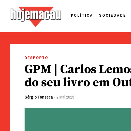
POLÍTICA
SOCIEDADE
Hoje Macau
Jornal em Língua Portuguesa
Skip
to
DESPORTO
content
GPM | Carlos Lemo
do seu livro em Ou
Sérgio Fonseca
-
2 Mai 2025