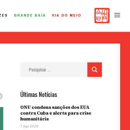
ZES
GRANDE BAÍA
VIA DO MEIO
Pesquisar
por:
Últimas Notícias
ONU condena sanções dos EUA
contra Cuba e alerta para crise
humanitária
7 Ago 2026