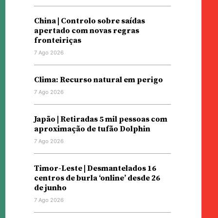
China | Controlo sobre saídas
apertado com novas regras
fronteiriças
7 Ago 2026
Clima: Recurso natural em perigo
7 Ago 2026
Japão | Retiradas 5 mil pessoas com
aproximação de tufão Dolphin
7 Ago 2026
Timor-Leste | Desmantelados 16
centros de burla ‘online’ desde 26
de junho
7 Ago 2026