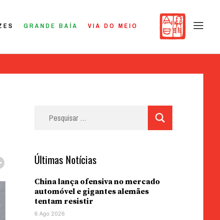
ZES
GRANDE BAÍA
VIA DO MEIO
Pesquisar
por:
Últimas Notícias
China lança ofensiva no mercado
automóvel e gigantes alemães
tentam resistir
6 Ago 2026