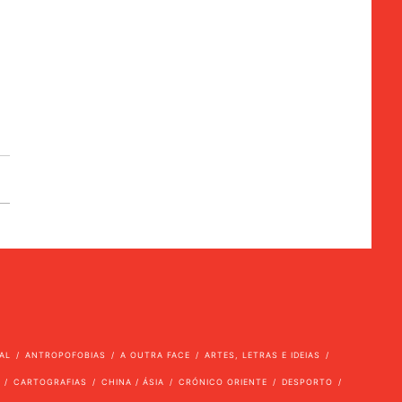
s
AL
ANTROPOFOBIAS
A OUTRA FACE
ARTES, LETRAS E IDEIAS
CARTOGRAFIAS
CHINA / ÁSIA
CRÓNICO ORIENTE
DESPORTO