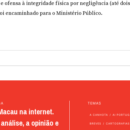
) e ofensa à integridade física por negligência (até doi
 foi encaminhado para o Ministério Público.
SA
TEMAS
Macau na internet.
A CANHOTA
AI PORTUG
análise, a opinião e
BREVES
CARTOGRAFIAS