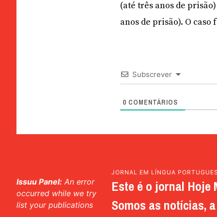
(até três anos de prisão
anos de prisão). O caso
Subscrever
0
COMENTÁRIOS
JORNAL EM LÍNGUA PORTUGUE
Issuu Panel:
An error
Este é o jornal Hoje 
occurred while we try
Somos as notícias, a 
list your publications