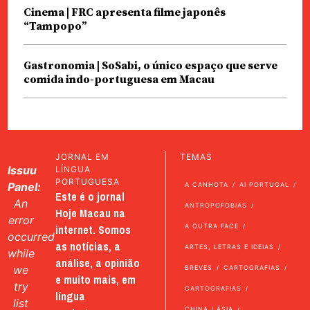
Cinema | FRC apresenta filme japonês
“Tampopo”
Gastronomia | SoSabi, o único espaço que serve
comida indo-portuguesa em Macau
JORNAL EM
TEMAS
Issuu
LÍNGUA
PORTUGUESA
Panel:
A CANHOTA
AI PORTUGAL
Este é o jornal
An
ANTROPOFOBIAS
Hoje Macau na
error
internet. Somos
A OUTRA FACE
occurred
as notícias, a
ARTES, LETRAS E IDEIAS
while
análise, a opinião
we
BREVES
CARTOGRAFIAS
e muito mais, em
try
CARTOGRAFIAS
língua
list
CHINA / ÁSIA