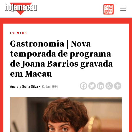
Hoje Macau
Jornal em Língua Portuguesa
Skip
to
EVENTOS
content
Gastronomia | Nova
temporada de programa
de Joana Barrios gravada
em Macau
-
Andreia Sofia Silva
31 Jan 2024