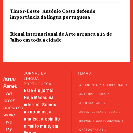
Timor-Leste | António Costa defende
importância da língua portuguesa
Bienal Internacional de Arte arranca a 15 de
Julho em toda a cidade
JORNAL EM
TEMAS
Issuu
LÍNGUA
PORTUGUESA
Panel:
A CANHOTA
AI PORTUGAL
Este é o jornal
An
ANTROPOFOBIAS
Hoje Macau na
error
internet. Somos
A OUTRA FACE
occurred
as notícias, a
ARTES, LETRAS E IDEIAS
while
análise, a opinião
we
BREVES
CARTOGRAFIAS
e muito mais, em
try
CARTOGRAFIAS
língua