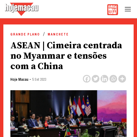
Hoje Macau
Jornal em Língua Portuguesa
Skip
to
GRANDE PLANO
MANCHETE
content
ASEAN | Cimeira centrada
no Myanmar e tensões
com a China
-
Hoje Macau
5 Set 2023