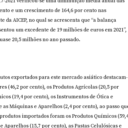
17-2021 verificou-se uma diminuição média anual das
cento e um crescimento de 164,6 por cento nas
ite da AICEP, no qual se acrescenta que “a balança
sentou um excedente de 19 milhões de euros em 2021”,
uase 20,5 milhões no ano passado.
dutos exportados para este mercado asiático destacam-
es (46,2 por cento), os Produtos Agrícolas (20,5 por
icos (19,4 por cento), os Instrumentos de Ótica e
 e as Máquinas e Aparelhos (2,4 por cento), ao passo qu
 produtos importados foram os Produtos Químicos (59,
e Aparelhos (15,7 por cento), as Pastas Celulósicas e