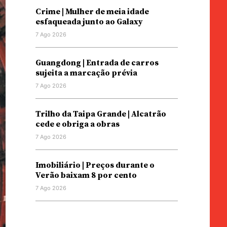
Crime | Mulher de meia idade
esfaqueada junto ao Galaxy
7 Ago 2026
Guangdong | Entrada de carros
sujeita a marcação prévia
7 Ago 2026
Trilho da Taipa Grande | Alcatrão
cede e obriga a obras
7 Ago 2026
Imobiliário | Preços durante o
Verão baixam 8 por cento
7 Ago 2026