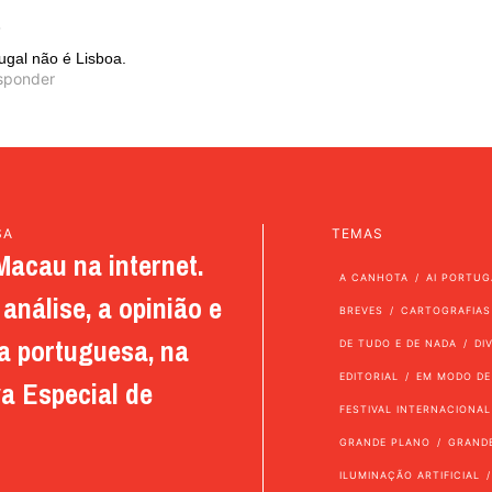
4
ugal não é Lisboa.
sponder
SA
TEMAS
Macau na internet.
A CANHOTA
AI PORTUG
análise, a opinião e
BREVES
CARTOGRAFIAS
a portuguesa, na
DE TUDO E DE NADA
DI
EDITORIAL
EM MODO DE
a Especial de
FESTIVAL INTERNACIONAL
GRANDE PLANO
GRAND
ILUMINAÇÃO ARTIFICIAL