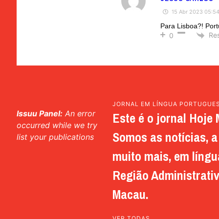
15 Abr 2023 05:5
Para Lisboa?! Port
Re
0
JORNAL EM LÍNGUA PORTUGUE
Issuu Panel:
An error
Este é o jornal Hoje 
occurred while we try
Somos as notícias, a 
list your publications
muito mais, em língu
Região Administrativ
Macau.
VER TODAS