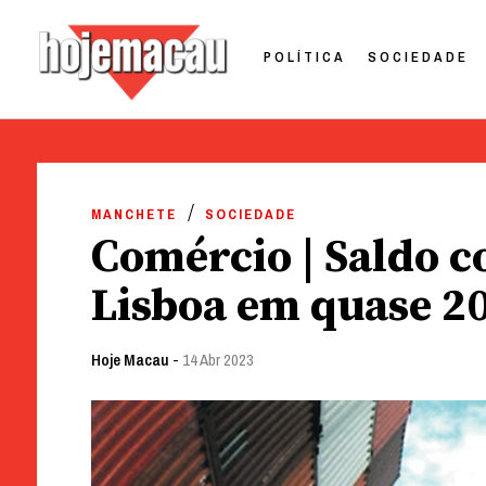
POLÍTICA
SOCIEDADE
Hoje Macau
Jornal em Língua Portuguesa
Skip
to
MANCHETE
SOCIEDADE
content
Comércio | Saldo c
Lisboa em quase 2
Hoje Macau
-
14 Abr 2023