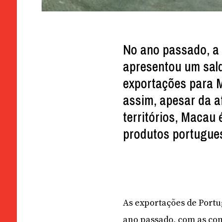
No ano passado, a 
apresentou um sald
exportações para M
assim, apesar da af
territórios, Macau 
produtos portugue
As exportações de Port
ano passado, com as co