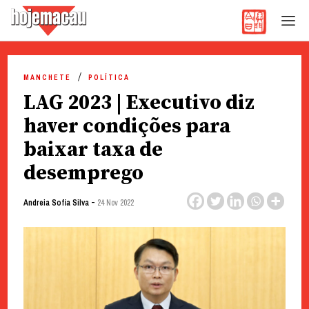
Hoje Macau
Jornal em Língua Portuguesa
Skip
to
MANCHETE
POLÍTICA
content
LAG 2023 | Executivo diz
haver condições para
baixar taxa de
desemprego
-
Andreia Sofia Silva
24 Nov 2022