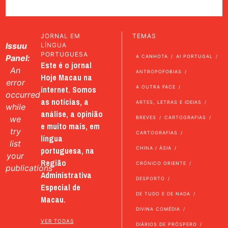
JORNAL EM
TEMAS
Issuu
LÍNGUA
PORTUGUESA
Panel:
A CANHOTA
AI PORTUGAL
Este é o jornal
An
ANTROPOFOBIAS
Hoje Macau na
error
internet. Somos
A OUTRA FACE
occurred
as notícias, a
ARTES, LETRAS E IDEIAS
while
análise, a opinião
we
BREVES
CARTOGRAFIAS
e muito mais, em
try
CARTOGRAFIAS
língua
list
portuguesa, na
CHINA / ÁSIA
your
Região
CRÓNICO ORIENTE
publications
Administrativa
DESPORTO
Especial de
DE TUDO E DE NADA
Macau.
DIVINA COMÉDIA
VER TODAS
DIÁRIOS DE PRÓSPERO