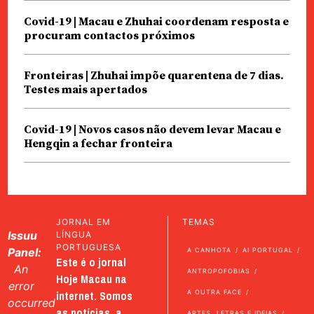
Covid-19 | Macau e Zhuhai coordenam resposta e
procuram contactos próximos
Fronteiras | Zhuhai impõe quarentena de 7 dias.
Testes mais apertados
Covid-19 | Novos casos não devem levar Macau e
Hengqin a fechar fronteira
JORNAL EM
TEMAS
Issuu
LÍNGUA
PORTUGUESA
Panel:
A CANHOTA
AI PORTUGAL
Este é o jornal
An
ANTROPOFOBIAS
Hoje Macau na
error
internet. Somos
A OUTRA FACE
occurred
as notícias, a
ARTES, LETRAS E IDEIAS