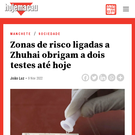
Hoje Macau
Jornal em Língua Portuguesa
Skip
to
MANCHETE
SOCIEDADE
content
Zonas de risco ligadas a
Zhuhai obrigam a dois
testes até hoje
-
João Luz
9 Nov 2022