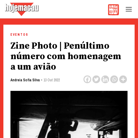
Hoje Macau
Jornal em Língua Portuguesa
Skip
to
EVENTOS
content
Zine Photo | Penúltimo
número com homenagem
a um avião
-
Andreia Sofia Silva
13 Out 2022