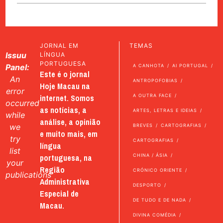
JORNAL EM
TEMAS
Issuu
LÍNGUA
PORTUGUESA
Panel:
A CANHOTA
AI PORTUGAL
Este é o jornal
An
ANTROPOFOBIAS
Hoje Macau na
error
internet. Somos
A OUTRA FACE
occurred
as notícias, a
ARTES, LETRAS E IDEIAS
while
análise, a opinião
we
BREVES
CARTOGRAFIAS
e muito mais, em
try
CARTOGRAFIAS
língua
list
portuguesa, na
CHINA / ÁSIA
your
Região
CRÓNICO ORIENTE
publications
Administrativa
DESPORTO
Especial de
DE TUDO E DE NADA
Macau.
DIVINA COMÉDIA