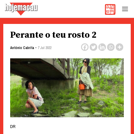
Hoje Macau
Jornal em Língua Portuguesa
Skip
Perante o teu rosto 2
to
content
-
António Cabrita
7 Jul 2022
DR