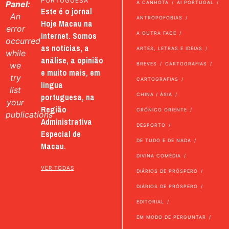
PORTUGUESA
Panel:
A CANHOTA
AI PORTUGAL
Este é o jornal
An
ANTROPOFOBIAS
Hoje Macau na
error
internet. Somos
A OUTRA FACE
occurred
as notícias, a
ARTES, LETRAS E IDEIAS
while
análise, a opinião
we
BREVES
CARTOGRAFIAS
e muito mais, em
try
CARTOGRAFIAS
língua
list
portuguesa, na
CHINA / ÁSIA
your
Região
CRÓNICO ORIENTE
publications
Administrativa
DESPORTO
Especial de
DE TUDO E DE NADA
Macau.
DIVINA COMÉDIA
VER TODAS
DIÁRIOS DE PRÓSPERO
DIÁRIOS DE PRÓSPERO
EDITORIAL
EM MODO DE PERGUNTAR