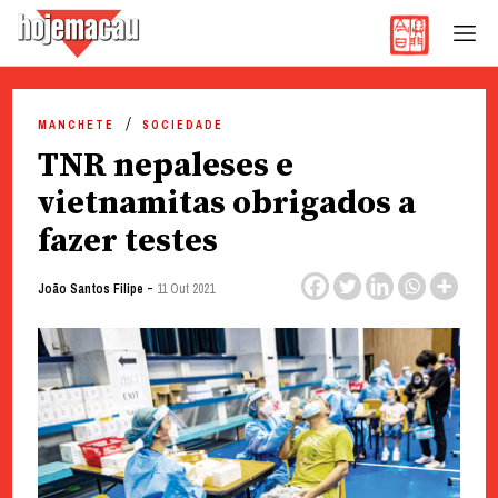
Hoje Macau
Jornal em Língua Portuguesa
Skip
to
MANCHETE
SOCIEDADE
content
TNR nepaleses e
vietnamitas obrigados a
fazer testes
-
João Santos Filipe
11 Out 2021