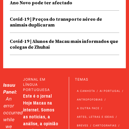
Ano Novo pode ter afectado
Covid-19 | Preços do transporte aéreo de
animais duplicaram
Covid-19 | Alunos de Macau mais informados que
colegas de Zhuhai
JORNAL EM
TEMAS
Issuu
LÍNGUA
PORTUGUESA
Panel:
A CANHOTA
AI PORTUGAL
Este é o jornal
An
ANTROPOFOBIAS
Hoje Macau na
error
internet. Somos
A OUTRA FACE
occurred
as notícias, a
ARTES, LETRAS E IDEIAS
while
análise, a opinião
we
BREVES
CARTOGRAFIAS