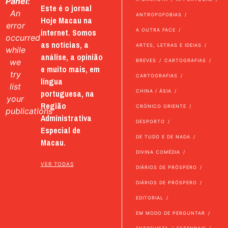
Panel:
Este é o jornal
An
ANTROPOFOBIAS
Hoje Macau na
error
internet. Somos
A OUTRA FACE
occurred
as notícias, a
ARTES, LETRAS E IDEIAS
while
análise, a opinião
we
BREVES
CARTOGRAFIAS
e muito mais, em
try
CARTOGRAFIAS
língua
list
portuguesa, na
CHINA / ÁSIA
your
Região
CRÓNICO ORIENTE
publications
Administrativa
DESPORTO
Especial de
DE TUDO E DE NADA
Macau.
DIVINA COMÉDIA
VER TODAS
DIÁRIOS DE PRÓSPERO
DIÁRIOS DE PRÓSPERO
EDITORIAL
EM MODO DE PERGUNTAR