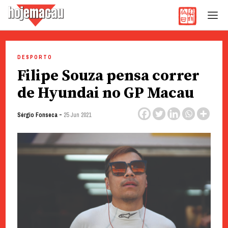
Hoje Macau
Jornal em Língua Portuguesa
Skip
to
DESPORTO
content
Filipe Souza pensa correr
de Hyundai no GP Macau
-
Sérgio Fonseca
25 Jun 2021