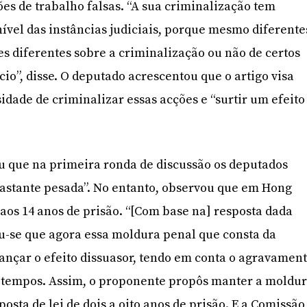
es de trabalho falsas. “A sua criminalização tem
nível das instâncias judiciais, porque mesmo diferente
s diferentes sobre a criminalização ou não de certos
cio”, disse. O deputado acrescentou que o artigo visa
sidade de criminalizar essas acções e “surtir um efeito
u que na primeira ronda de discussão os deputados
astante pesada”. No entanto, observou que em Hong
 aos 14 anos de prisão. “[Com base na] resposta dada
u-se que agora essa moldura penal que consta da
cançar o efeito dissuasor, tendo em conta o agravamen
s tempos. Assim, o proponente propôs manter a moldu
osta de lei de dois a oito anos de prisão. E a Comissão