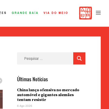
ZES
GRANDE BAÍA
VIA DO MEIO
Pesquisar
por:
Últimas Notícias
China lança ofensiva no mercado
automóvel e gigantes alemães
tentam resistir
6 Ago 2026