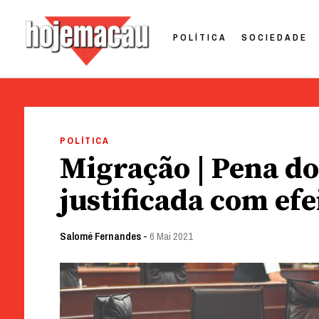
POLÍTICA
SOCIEDADE
Hoje Macau
Jornal em Língua Portuguesa
Skip
to
POLÍTICA
content
Migração | Pena do
justificada com efe
Salomé Fernandes
-
6 Mai 2021