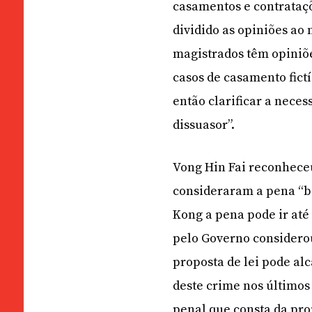
casamentos e contrataçõ
dividido as opiniões ao 
magistrados têm opiniõe
casos de casamento fictí
então clarificar a neces
dissuasor”.
Vong Hin Fai reconhece
consideraram a pena “b
Kong a pena pode ir até
pelo Governo considero
proposta de lei pode al
deste crime nos último
penal que consta da prop