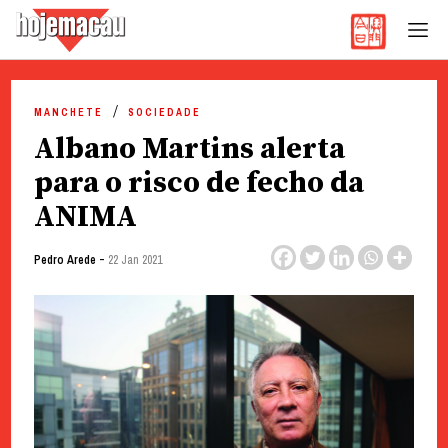
Hoje Macau
Jornal em Língua Portuguesa
Skip
to
MANCHETE
SOCIEDADE
content
Albano Martins alerta
para o risco de fecho da
ANIMA
-
Pedro Arede
22 Jan 2021