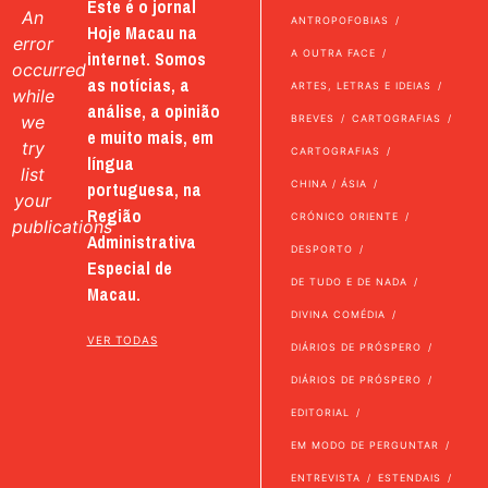
Este é o jornal
An
ANTROPOFOBIAS
Hoje Macau na
error
internet. Somos
A OUTRA FACE
occurred
as notícias, a
ARTES, LETRAS E IDEIAS
while
análise, a opinião
we
BREVES
CARTOGRAFIAS
e muito mais, em
try
CARTOGRAFIAS
língua
list
portuguesa, na
CHINA / ÁSIA
your
Região
CRÓNICO ORIENTE
publications
Administrativa
DESPORTO
Especial de
DE TUDO E DE NADA
Macau.
DIVINA COMÉDIA
VER TODAS
DIÁRIOS DE PRÓSPERO
DIÁRIOS DE PRÓSPERO
EDITORIAL
EM MODO DE PERGUNTAR
ENTREVISTA
ESTENDAIS