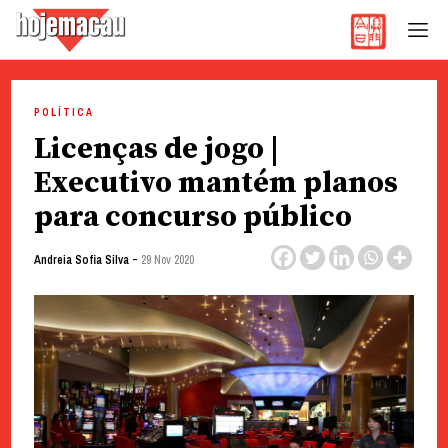
Hoje Macau
Jornal em Língua Portuguesa
Skip
to
POLÍTICA
content
Licenças de jogo |
Executivo mantém planos
para concurso público
-
Andreia Sofia Silva
29 Nov 2020