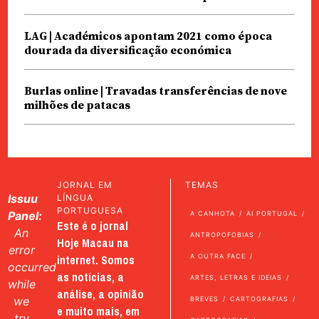
LAG | Académicos apontam 2021 como época
dourada da diversificação económica
Burlas online | Travadas transferências de nove
milhões de patacas
JORNAL EM
TEMAS
Issuu
LÍNGUA
PORTUGUESA
Panel:
A CANHOTA
AI PORTUGAL
Este é o jornal
An
ANTROPOFOBIAS
Hoje Macau na
error
internet. Somos
A OUTRA FACE
occurred
as notícias, a
ARTES, LETRAS E IDEIAS
while
análise, a opinião
we
BREVES
CARTOGRAFIAS
e muito mais, em
try