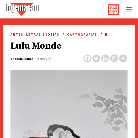
Hoje Macau
Jornal em Língua Portuguesa
Skip
to
ARTES, LETRAS E IDEIAS
CARTOGRAFIAS
H
content
Lulu Monde
-
Anabela Canas
8 Nov 2020