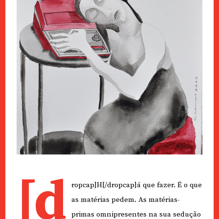
[d
ropcap]H[/dropcap]á que fazer. É o que
as matérias pedem. As matérias-
primas omnipresentes na sua sedução