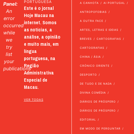
PORTUGUESA
Panel:
A CANHOTA
AI PORTUGAL
Este é o jornal
An
ANTROPOFOBIAS
Hoje Macau na
error
internet. Somos
A OUTRA FACE
occurred
as notícias, a
ARTES, LETRAS E IDEIAS
while
análise, a opinião
we
BREVES
CARTOGRAFIAS
e muito mais, em
try
CARTOGRAFIAS
língua
list
portuguesa, na
CHINA / ÁSIA
your
Região
CRÓNICO ORIENTE
publications
Administrativa
DESPORTO
Especial de
DE TUDO E DE NADA
Macau.
DIVINA COMÉDIA
VER TODAS
DIÁRIOS DE PRÓSPERO
DIÁRIOS DE PRÓSPERO
EDITORIAL
EM MODO DE PERGUNTAR