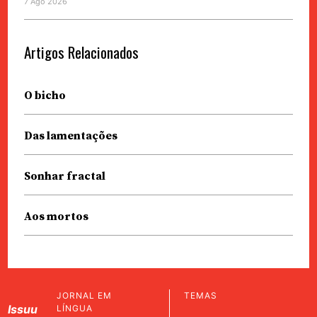
7 Ago 2026
Artigos Relacionados
O bicho
Das lamentações
Sonhar fractal
Aos mortos
JORNAL EM
TEMAS
Issuu
LÍNGUA