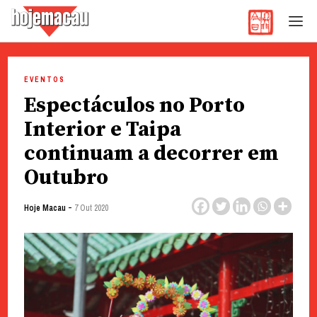
Hoje Macau
Jornal em Língua Portuguesa
Skip
to
EVENTOS
content
Espectáculos no Porto
Interior e Taipa
continuam a decorrer em
Outubro
-
Hoje Macau
7 Out 2020