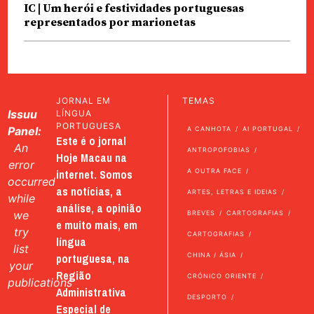
IC | Um herói e festividades portuguesas
representados por marionetas
JORNAL EM
TEMAS
Issuu
LÍNGUA
PORTUGUESA
Panel:
A CANHOTA
AI PORTUGAL
Este é o jornal
An
ANTROPOFOBIAS
Hoje Macau na
error
internet. Somos
A OUTRA FACE
occurred
as notícias, a
ARTES, LETRAS E IDEIAS
while
análise, a opinião
we
BREVES
CARTOGRAFIAS
e muito mais, em
try
CARTOGRAFIAS
língua
list
portuguesa, na
CHINA / ÁSIA
your
Região
CRÓNICO ORIENTE
publications
Administrativa
DESPORTO
Especial de