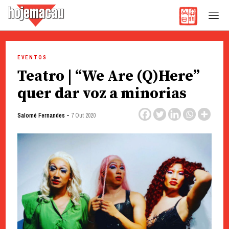
Hoje Macau
Jornal em Língua Portuguesa
Skip
to
EVENTOS
content
Teatro | “We Are (Q)Here”
quer dar voz a minorias
-
Salomé Fernandes
7 Out 2020