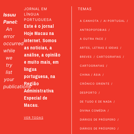
JORNAL EM
TEMAS
Issuu
LÍNGUA
PORTUGUESA
Panel:
A CANHOTA
AI PORTUGAL
Este é o jornal
An
ANTROPOFOBIAS
Hoje Macau na
error
internet. Somos
A OUTRA FACE
occurred
as notícias, a
ARTES, LETRAS E IDEIAS
while
análise, a opinião
we
BREVES
CARTOGRAFIAS
e muito mais, em
try
CARTOGRAFIAS
língua
list
portuguesa, na
CHINA / ÁSIA
your
Região
CRÓNICO ORIENTE
publications
Administrativa
DESPORTO
Especial de
DE TUDO E DE NADA
Macau.
DIVINA COMÉDIA
VER TODAS
DIÁRIOS DE PRÓSPERO
DIÁRIOS DE PRÓSPERO