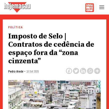
Hoje Macau
Jornal em Língua Portuguesa
Skip
to
POLÍTICA
content
Imposto de Selo |
Contratos de cedência de
espaço fora da “zona
cinzenta”
-
Pedro Arede
10 Set 2020