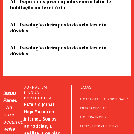
AL | Deputados preocupados com a falta de
habitação no território
AL | Devolução de imposto do selo levanta
dúvidas
AL | Devolução de imposto do selo levanta
dúvidas
JORNAL EM
TEMAS
Issuu
LÍNGUA
PORTUGUESA
Panel:
A CANHOTA
AI PORTUGAL
Este é o jornal
An
ANTROPOFOBIAS
Hoje Macau na
error
internet. Somos
A OUTRA FACE
occurred
as notícias, a
ARTES, LETRAS E IDEIAS
while
análise, a opinião