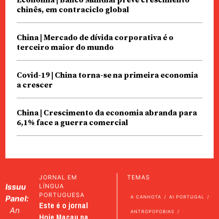
chinês, em contraciclo global
China | Mercado de dívida corporativa é o
terceiro maior do mundo
Covid-19 | China torna-se na primeira economia
a crescer
China | Crescimento da economia abranda para
6,1% face a guerra comercial
JORNAL EM
TEMAS
Issuu
LÍNGUA
PORTUGUESA
Panel:
A CANHOTA
AI PORTUGAL
Este é o jornal
An
ANTROPOFOBIAS
Hoje Macau na