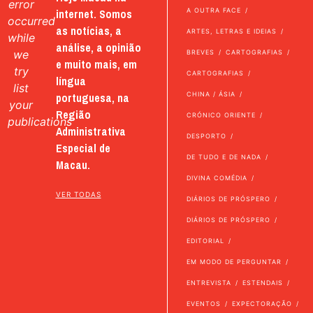
error
internet. Somos
A OUTRA FACE
occurred
as notícias, a
ARTES, LETRAS E IDEIAS
while
análise, a opinião
we
BREVES
CARTOGRAFIAS
e muito mais, em
try
CARTOGRAFIAS
língua
list
portuguesa, na
CHINA / ÁSIA
your
Região
CRÓNICO ORIENTE
publications
Administrativa
DESPORTO
Especial de
DE TUDO E DE NADA
Macau.
DIVINA COMÉDIA
VER TODAS
DIÁRIOS DE PRÓSPERO
DIÁRIOS DE PRÓSPERO
EDITORIAL
EM MODO DE PERGUNTAR
ENTREVISTA
ESTENDAIS
EVENTOS
EXPECTORAÇÃO