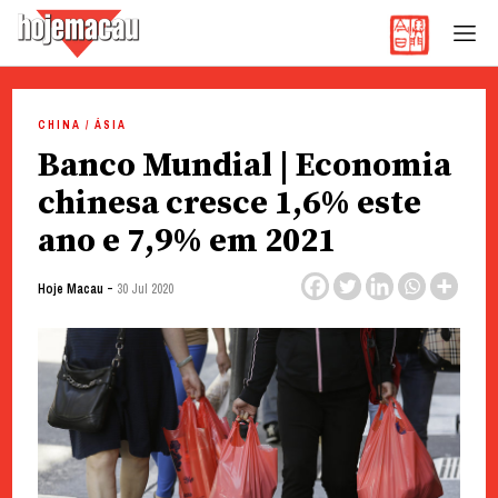
Hoje Macau
Jornal em Língua Portuguesa
Skip
to
CHINA / ÁSIA
content
Banco Mundial | Economia
chinesa cresce 1,6% este
ano e 7,9% em 2021
-
Hoje Macau
30 Jul 2020