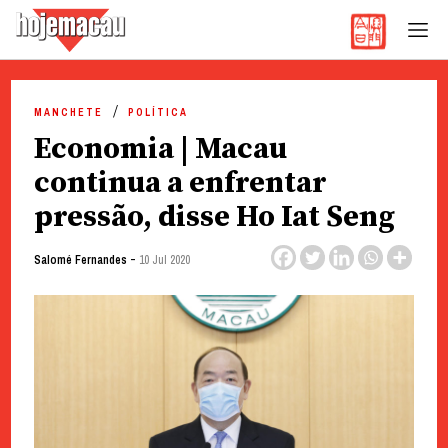
Hoje Macau
Jornal em Língua Portuguesa
Skip
to
MANCHETE
POLÍTICA
content
Economia | Macau
continua a enfrentar
pressão, disse Ho Iat Seng
-
Salomé Fernandes
10 Jul 2020