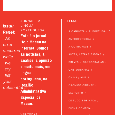
JORNAL EM
TEMAS
Issuu
LÍNGUA
PORTUGUESA
Panel:
A CANHOTA
AI PORTUGAL
Este é o jornal
An
ANTROPOFOBIAS
Hoje Macau na
error
internet. Somos
A OUTRA FACE
occurred
as notícias, a
ARTES, LETRAS E IDEIAS
while
análise, a opinião
we
BREVES
CARTOGRAFIAS
e muito mais, em
try
CARTOGRAFIAS
língua
list
portuguesa, na
CHINA / ÁSIA
your
Região
CRÓNICO ORIENTE
publications
Administrativa
DESPORTO
Especial de
DE TUDO E DE NADA
Macau.
DIVINA COMÉDIA
VER TODAS